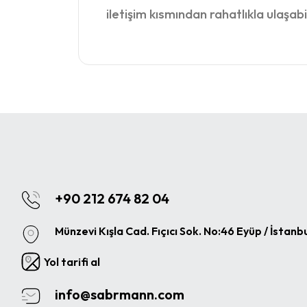
iletişim kısmından rahatlıkla ulaşabil
+90 212 674 82 04
Münzevi Kışla Cad. Fıçıcı Sok. No:46 Eyüp / İstanb
Yol tarifi al
info@sabrmann.com