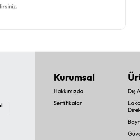
irsiniz.
Kurumsal
Ür
Hakkımızda
Dış 
Sertifikalar
Loka
ul
Direk
Bayr
Güve