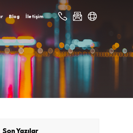
ar
Blog
İletişim
TR
EN
Son Yazılar